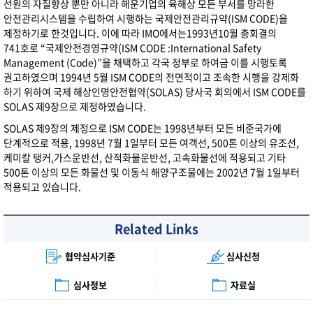
선원의 자질향상 뿐만 아니라 해운기업의 육해상 모든 부서를 망라한
안전관리시스템을 수립하여 시행하는 국제안전관리규약(ISM CODE)을
제정하기로 한것입니다. 이에 따라 IMO에서는1993년10월 총회결의
741호로 “국제안전경영규약(ISM CODE :International Safety
Management (Code)”을 채택하고 각국 정부로 하여금 이를 시행토록
권고하였으며 1994년 5월 ISM CODE의 전면적이고 조속한 시행을 강제화
하기 위하여 국제 해상인명안전협약(SOLAS) 당사국 회의에서 ISM CODE를
SOLAS 제9장으로 제정하였습니다.
SOLAS 제9장의 제정으로 ISM CODE는 1998년부터 모든 비준국가에
단계적으로 적용, 1998년 7월 1일부터 모든 여객선, 500톤 이상의 유조선,
케미칼 탱커,가스운반선, 산적화물운반선, 고속화물선에 적용되고 기타
500톤 이상의 모든 화물선 및 이동식 해양구조물에는 2002년 7월 1일부터
적용되고 있습니다.
Related Links
협약심사기준
심사신청
심사정보
자료실