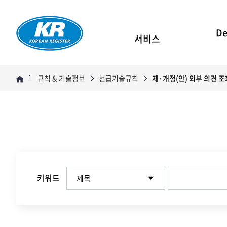
De
서비스
규칙 & 기술정보
선급기술규칙
제·개정(안) 외부 의견 조
키워드