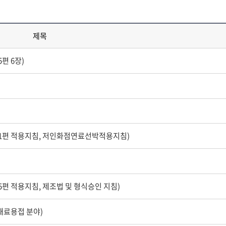
제목
편 6장)
 (1편 적용지침, 저인화점연료선박적용지침)
5편 적용지침, 제조법 및 형식승인 지침)
재료용접 분야)