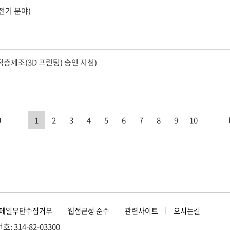
전기 분야)
층제조(3D 프린팅) 승인 지침)
1
2
3
4
5
6
7
8
9
10
메일무단수집거부
웹접근성 준수
관련사이트
오시는길
314-82-03300