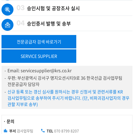
03
승인시험 및 공장조사 실시
04
승인증서 발행 및 송부
전문공급자 검색 바로가기
SERVICE SUPPLIER
-
Email: servicesupplier@krs.co.kr
-
우편: 부산광역시 강서구 명지오션시티9로 36 한국선급 검사업무팀
전문공급자 담당자
-
신규 등록 또는 갱신 심사를 원하시는 경우 신청서 및 관련서류를 KR
검사업무팀으로 송부하여 주시기 바랍니다. (단, 비파괴검사업자의 경우
관할 지부로 송부)
· 문의
부서
검사업무팀
TEL
070 8799 8207