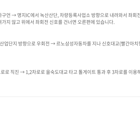
하구언 → 명지IC에서 녹산산단, 차량등록사업소 방향으로 내려와서 좌회
려가지 않고 위에서 좌회전 신호를 건너면 오른편에 있습니다.
업단지 방향으로 우회전 → 르노삼성자동차를 지나 신호대교(빨간아치형
로 직진 → 1,2차로로 을숙도대교 타고 톨게이트 통과 후 3차로를 이용