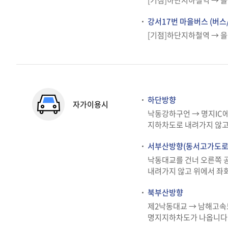
[기점]하단지하철역 → 을
강서17번 마을버스 (버스/
[기점]하단지하철역 → 을
하단방향
자가이용시
낙동강하구언 → 명지IC
지하차도로 내려가지 않고
서부산방향(동서고가도로
낙동대교를 건너 오른쪽 공
내려가지 않고 위에서 좌
북부산방향
제2낙동대교 → 남해고속도
명지지하차도가 나옵니다.