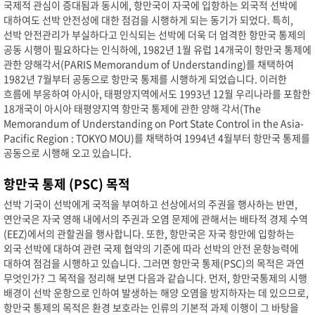
국제적 관심이 증대됨과 동시에, 항만국이 자국에 입항하는 외국적 선박에
대하여도 선박 안전성에 대한 점검을 시행하게 되는 동기가 되었다. 특히,
선박 안전관리가 부실하다고 인식되는 선박에 더욱 더 엄격한 항만국 통제의
공동 시행이 필요하다는 인식하에, 1982년 1월 유럽 14개국이 항만국 통제에
관한 양해각서(PARIS Memorandum of Understanding)를 채택하여
1982년 7월부터 공동으로 항만국 통제를 시행하게 되었습니다. 이러한
흐름에 부응하여 아시아, 태평양지역에서도 1993년 12월 우리나라를 포함한
18개국이 아시아 태평양지역 항만국 통제에 관한 양해 각서(The
Memorandum of Understanding on Port State Control in the Asia-
Pacific Region : TOKYO MOU)를 채택하여 1994년 4월부터 항만국 통제를
공동으로 시행해 오고 있습니다.
항만국 통제 (PSC) 목적
선박 기국이 선박에게 국적을 부여하고 선상에서의 주권을 행사하는 반면,
연안국은 자국 영해 내에서의 주권과 오염 문제에 관해서는 배타적 경제 수역
(EEZ)에서의 관할권을 행사합니다. 또한, 항만국은 자국 항만에 입항하는
외국 선박에 대하여 관련 국제 협약의 기준에 따라 선박의 안전 운항능력에
대하여 점검을 시행하고 있습니다. 그러면 항만국 통제(PSC)의 목적은 과연
무엇인가? 그 목적을 정리해 보면 다음과 같습니다. 먼저, 항만국통제의 시행
배경이 선박 운항으로 인하여 발생하는 해양 오염을 방지하자는 데 있으므로,
항만국 통제의 목적은 환경 보호라는 인류의 기본적 과제 이행이 그 바탕을