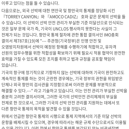
이루고 있다는 점을 들 수 있습니다.
다음으로는, 외국 선박에 대한 연안국 및 항만국의 통제를 정당화 시킨
『TORREY CANYON』와 『AMOCO CADIZ』 호와 같은 문제의 선박을 들
수 있습니다. 이 선박이 선박 안전 관리가 부실한 기준 미달선으로 인식되는
것은 일부 문제 국가 즉, 기국이 UNCLOS 행사하지 못한다는 사실이 그
전제가 되는 것입니다. 항만국 통제 절차에 관한 통합 결의서인 IMO총회
결의서 제787호(19)에 "--- 주관청(기국정부)은 인명 안전 및
오염방지차원에서 선박이 예정된 항해를 수행하기에 적합하고, 유자격
선원의 업무수행을 위한 적합성을 확보하기 위해 필요시 적용 협약이 완전한
효력을 가질 수 있도록 모든 조치를 취하고 법과 규정을 공포할 책임이
있습니다.
기국의 항구에 정기적으로 기항하지 않는 선박에 대하여 기국이 완전하고도
계속적인 통제를 하는 것이 곤란한 경우에는, 기국 정부의 권한을 위임받은
단체나 외국 항만의 검사관을 지정함으로써 이러한 문제를 부분적으로
해결할 수 있다.---" 라고 기술하고 있습니다. 이는 안전 관리가 부실한 선박을
충분히 고려한 결의서이며, 그러한 국가의 선박안전 관리체제의 부실을
전제로 한 것으로서, 그러한 기국의 선박 안전 관리를 지원하는 데에서 또
다른 항만국 통제의 목적을 발견할 수 있을 것입니다.
위에서 언급한 항만국 통제의 시행으로 통제 지역에서의 기준 미달 선박의
운항을 배제시킬 수 있으며, 경우에 따라서는 해운 규제 수단으로서도 이용될
수 있을 것입니다. 이런 점에서 항만국 통제를 부각되지 않는 비관세장벽,