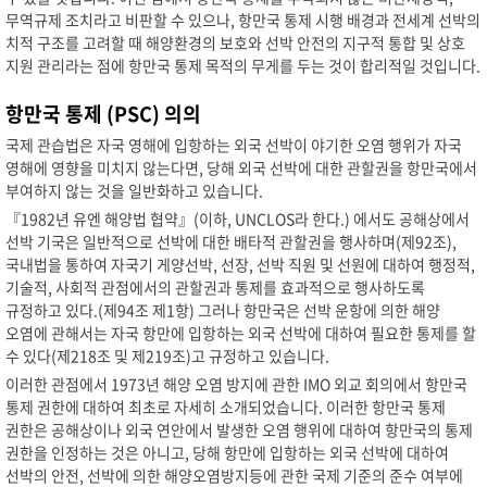
무역규제 조치라고 비판할 수 있으나, 항만국 통제 시행 배경과 전세계 선박의
치적 구조를 고려할 때 해양환경의 보호와 선박 안전의 지구적 통합 및 상호
지원 관리라는 점에 항만국 통제 목적의 무게를 두는 것이 합리적일 것입니다.
항만국 통제 (PSC) 의의
국제 관습법은 자국 영해에 입항하는 외국 선박이 야기한 오염 행위가 자국
영해에 영향을 미치지 않는다면, 당해 외국 선박에 대한 관할권을 항만국에서
부여하지 않는 것을 일반화하고 있습니다.
『1982년 유엔 해양법 협약』(이하, UNCLOS라 한다.) 에서도 공해상에서
선박 기국은 일반적으로 선박에 대한 배타적 관할권을 행사하며(제92조),
국내법을 통하여 자국기 게양선박, 선장, 선박 직원 및 선원에 대하여 행정적,
기술적, 사회적 관점에서의 관할권과 통제를 효과적으로 행사하도록
규정하고 있다.(제94조 제1항) 그러나 항만국은 선박 운항에 의한 해양
오염에 관해서는 자국 항만에 입항하는 외국 선박에 대하여 필요한 통제를 할
수 있다(제218조 및 제219조)고 규정하고 있습니다.
이러한 관점에서 1973년 해양 오염 방지에 관한 IMO 외교 회의에서 항만국
통제 권한에 대하여 최초로 자세히 소개되었습니다. 이러한 항만국 통제
권한은 공해상이나 외국 연안에서 발생한 오염 행위에 대하여 항만국의 통제
권한을 인정하는 것은 아니고, 당해 항만에 입항하는 외국 선박에 대하여
선박의 안전, 선박에 의한 해양오염방지등에 관한 국제 기준의 준수 여부에