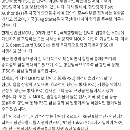
항만국 통제(PSC)는 협약의 이행여부를 확인하는데 있어서 기국과
항만당국이 상호 보완관계에 있습니다. 다시 말해서, 항만당국(Port
Authorities)은 자국의 안전을 위하여 협약의 준수여부를 점검하는 권한을
가지고 있으며, 기국(Flag State)은 자국선에 대하여 협약을 준수할 의무가
있습니다.
현재 설립된 MOU는 9개가 있으며, 국제항행하는 선박이 입항하는 MOU에
가입하기를 희망하는 모든 나라는 해당지역 MOU에 가입이 가능합니다. 미국
U.S. Coast Guard(USCG)는 현재 독자적으로 항만국 통제(PSC)를
시행하고 있습니다.
최근 환경의 중요성이 전 세계적으로 확산되면서 항만국 통제(PSC)의
중요성도 점점 확대되고 있으며, 이는 항만당국으로 하여금 항만국 통제
(PSC)의 점검 강화를 유도합니다.
실제로, 각 지역 MOU별로 항만국 통제(PSC) 점검비율의 강제화 및
점검비율을 상향하고 있으며, 효과적인 항만국 통제(PSC) 시행을 위해서
규정 및 항만국 통제(PSC)검사관 교육 등의 규정을 만들어서 시행하고
있습니다. 또한, 각 MOU는 출항정지율이 높은 선사, 기국 및 선급 등을
분류하여 항만국 통제(PSC) 점검 강화 및 입항거부 등 직접적인 불이익을
주고 있습니다.
대한민국의 경우, 해양수산부는 항만당국으로서 '86년 9월 부산·인천에서
최초로 항만국통제를 시행하였으며, '94년 Tokyo MOU에 가입하여 '98년
9월 전 무역항에서 항만국통제를 시행 중에 있습니다.