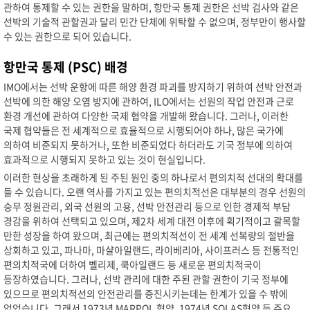
관하여 통제할 수 있는 권한을 말하며, 항만국 통제 권한은 선박 검사와 같은
선박의 기술적 관할권과 달리 민간 단체에 위탁할 수 없으며, 정부만이 행사할
수 있는 권한으로 되어 있습니다.
항만국 통제 (PSC) 배경
IMO에서는 선박 운항에 따른 해양 환경 파괴를 방지하기 위하여 선박 안전과
선박에 의한 해양 오염 방지에 관하여, ILO에서는 선원의 작업 안전과 근로
환경 개선에 관하여 다양한 국제 협약을 개발해 왔습니다. 그러나, 이러한
국제 협약들은 전 세계적으로 효율적으로 시행되어야 하나, 많은 국가에
의하여 비준되지 못하거나, 또한 비준되었다 하더라도 기국 정부에 의하여
효과적으로 시행되지 못하고 있는 것이 현실입니다.
이러한 현상을 초래하게 된 주된 원인 중의 하나로서 편의치적 선대의 확대를
들 수 있습니다. 오랜 역사를 가지고 있는 편의치적선은 대부분의 경우 선원의
승무 정원관리, 외국 선원의 고용, 선박 안전관리 등으로 인한 경제적 부담
경감을 위하여 선택되고 있으며, 제2차 세계 대전 이후에 획기적이고 괄목할
만한 성장을 하여 왔으며, 최근에는 편의치적선이 전 세계 선복량의 절반을
상회하고 있고, 파나마, 마샬아일랜드, 라이베리아, 사이프러스 등 전통적인
편의치적국에 더하여 벨리제, 쿡아일랜드 등 새로운 편의치적국이
등장하였습니다. 그러나, 선박 관리에 대한 주된 관할 권한이 기국 정부에
있으므로 편의치적선의 안전관리를 증진시키는데는 한계가 있을 수 밖에
없었습니다. 그래서 1973년 MARPOL 협약, 1974년 SOLAS협약 등 주요