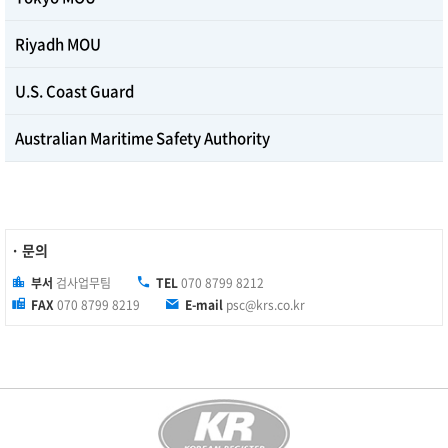
Riyadh MOU
U.S. Coast Guard
Australian Maritime Safety Authority
· 문의
부서
검사업무팀
TEL
070 8799 8212
FAX
070 8799 8219
E-mail
psc@krs.co.kr