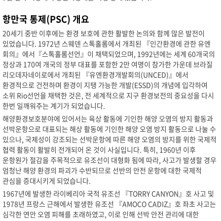
항만국 통제(PSC) 개요
20세기 중반 이후에는 환경 보호에 관한 활발한 논의와 함께 많은 발전이
있었습니다. 1972년 스웨덴 스톡홀롬에서 개최된 『인간환경에 관한 유엔
회의』에서『스톡홀롬선언』이 채택되었으며, 1992년에는 세계 60개국의
정상과 170여 개국의 정부 대표를 포함한 2만 여명이 참가한 가운데 브라질
리오데자네이로에서 개최된 『유엔환경개발회의(UNCED)』에서
환경적으로 건전하며 환경이 지탱 가능한 개발(ESSD)의 개념에 입각하여
소위 Rio선언을 채택한 것은, 전 세계적으로 지구 환경보전의 중요성을 다시
한번 일깨워주는 계기가 되었습니다.
해양환경보호분야에 있어서는 육상 활동에 기인한 해양 오염의 방지 활동과
선박운항으로 대표되는 해상 활동에 기인한 해양 오염 방지 활동으로 나눌 수
있으나, 국제성이 강조되는 선박운항에 따른 해양 오염의 방지를 위한 국제적
협력 활동이 활발히 전개되어 온 것이 사실입니다. 특히, 1960년 이후
운항원가 절감을 주목적으로 유조선이 대형화 됨에 따라, 사고가 발생할 경우
엄청난 해양 환경의 파괴가 수반되므로 선반의 안전 운항에 대한 국제적
관심을 증대시키게 되었습니다.
1967년에 발생한 라이베리아 국적 유조선 『TORRY CANYON』호 사고 및
1978년 프랑스 근해에서 발생한 유조선 『AMOCO CADIZ』호 좌초 사고는
심각한 연안 오염 피해를 초래하였고, 이로 인해 선박 안전 관리에 대한