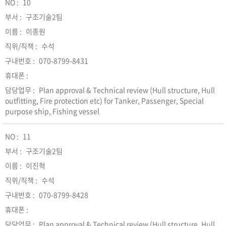
10
구조기술2팀
이종원
수석
070-8799-8431
Plan approval & Technical review (Hull structure, Hull
outfitting, Fire protection etc) for Tanker, Passenger, Special
purpose ship, Fishing vessel
11
구조기술2팀
이진혁
수석
070-8799-8428
Plan approval & Technical review (Hull structure, Hull