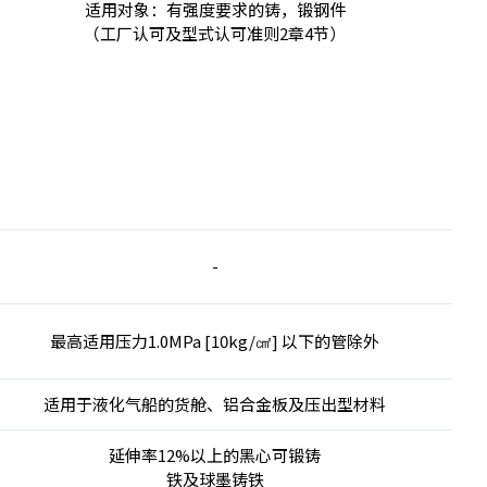
适用对象：有强度要求的铸，锻钢件
（工厂认可及型式认可准则2章4节）
-
最高适用压力1.0MPa [10kg/㎠] 以下的管除外
适用于液化气船的货舱、铝合金板及压出型材料
延伸率12%以上的黑心可锻铸
铁及球墨铸铁