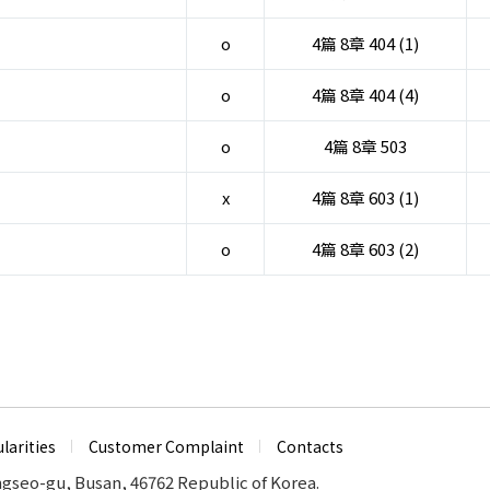
o
4篇 8章 404 (1)
o
4篇 8章 404 (4)
o
4篇 8章 503
x
4篇 8章 603 (1)
o
4篇 8章 603 (2)
larities
Customer Complaint
Contacts
ngseo-gu, Busan, 46762 Republic of Korea.