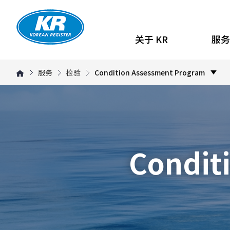
关于 KR
服务
服务
检验
Condition Assessment Program
Condit