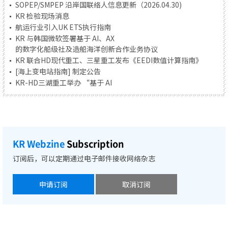
SOPEP/SMPEP 沿岸国联络人信息更新（2026.04.30)
KR 检验现场消息
航运行业引入UK ETS执行指南
KR 与韩国微软签署基于 AI、AX
的数字化船级社及造船海洋创新合作业务协议
KR 联合HD现代重工、三星重工发布《EEDI数值计算指南》
[海上变电站指南] 制定公告
KR-HD三湖重工举办 “基于 AI
技术的设计与分析业务创新解决方案开发” 项目竣工签约仪式
KR, 主导金洋海运电动混合动力船舶技术验证...船舶成功取得环保
3 级认证
R&D ISSUES
KR Webzine
Subscription
KR 举办创立纪念技术研讨会并圆满落幕
KR IMO 液化气船国际法规修订研讨中印证自身技术实力
订阅后，可以定期通过电子邮件接收网络杂志
KR 与韩国微软签署基于 AI、AX
的数字化船级社及造船海洋创新合作业务协议
申请订阅
取消订阅
KR 联合HD现代重工、三星重工发布《EEDI数值计算指南》
KR-HD三湖重工举办 “基于 AI
技术的设计与分析业务创新解决方案开发” 项目竣工签约仪式
KR, 主导金洋海运电动混合动力船舶技术验证...船舶成功取得环保