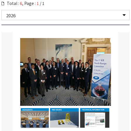
3 级认证
Total :
6
, Page :
1
/ 1
TECHNICAL INFORMATION
海上风电吸力预装 / 桩预装导管架支撑结构新型施工工艺开发
NOTICE BOARD
MSC 111 - News Flash
SOPEP/SMPEP 沿岸国联络人信息更新（2026.04.30)
航运行业引入UK ETS执行指南
[海上变电站指南] 制定公告