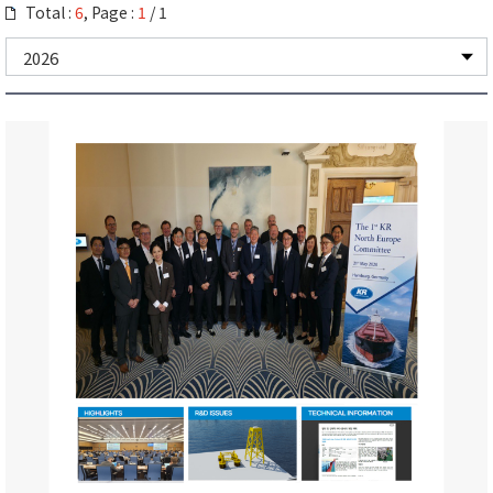
3 级认证
Total :
6
, Page :
1
/ 1
TECHNICAL INFORMATION
海上风电吸力预装 / 桩预装导管架支撑结构新型施工工艺开发
NOTICE BOARD
MSC 111 - News Flash
SOPEP/SMPEP 沿岸国联络人信息更新（2026.04.30)
航运行业引入UK ETS执行指南
[海上变电站指南] 制定公告