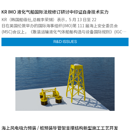
KR IMO 液化气船国际法规修订研讨中印证自身技术实力
KR（韩国船级社,总裁李荣锡）表示，5 月 13 日至 22
日在英国伦敦举办的国际海事组织(IMO)第 111 届海上安全委员会
(MSC)会议上，《散装运输液化气体船舶构造与设备国际规则》(IGC
Code)修订案获得最终批准，KR
R&D ISSUES
提出的多项核心技术诉求均被写入修订条文。
海上风电吸力预装 / 桩预装导管架支撑结构新型施工工艺开发