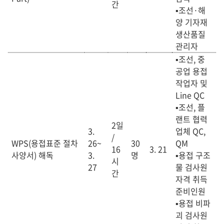
간
▪
조선·해
양 기자재
생산품질
관리자
▪조선, 중
공업 용접
작업자 및
Line QC
▪조선, 플
랜트 협력
2일
3.
업체 QC,
/
WPS(용접표준 절차
26~
30
QM
16
3. 21
사양서) 해독
3.
명
▪용접 구조
시
27
물 검사원
간
자격 취득
준비인원
▪용접 비파
괴 검사원