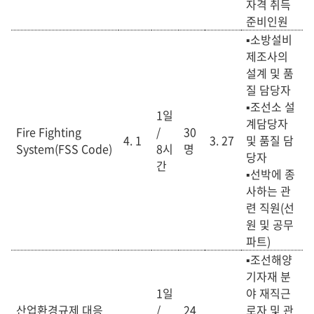
자격 취득
준비인원
▪소방설비
제조사의
설계 및 품
질 담당자
▪조선소 설
1일
계담당자
Fire Fighting
/
30
4. 1
3. 27
및 품질 담
System(FSS Code)
8
시
명
당자
간
▪선박에 종
사하는 관
련 직원(선
원 및 공무
파트)
▪조선해양
기자재 분
1일
야 재직근
산업환경규제 대응
/
24
로자 및 관