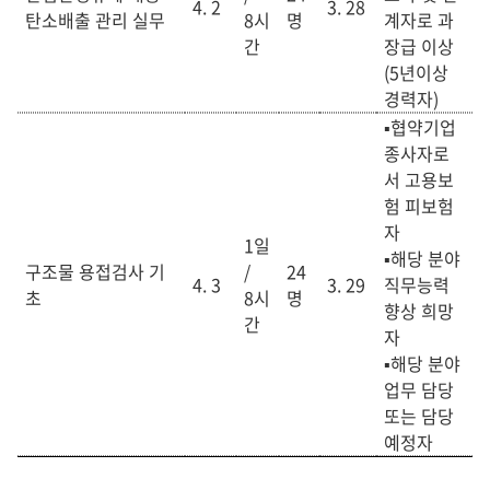
4. 2
3. 28
탄소배출 관리 실무
8
시
명
계자로 과
간
장급 이상
(5년이상
경력자)
▪협약기업
종사자로
서 고용보
험 피보험
자
1일
▪해당 분야
구조물 용접검사 기
/
24
4. 3
3. 29
직무능력
초
8
시
명
향상 희망
간
자
▪해당 분야
업무 담당
또는 담당
예정자