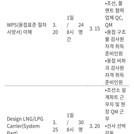
▪조선, 플
랜트 협력
1일
업체 QC,
WPS(용접표준 절차
3.
/
24
QM
3. 15
사양서) 이해
20
8
시
명
▪용접 구조
간
물 검사원
자격 취득
준비인원
▪용접 비파
괴 검사원
자격 취득
준비인원
▪
조선소 설
계파트 근
무자 및 현
장 QM 근
1일
Design LNG/LPG
무
3.
/
30
Carrier(System
3. 20
▪선사 선박
25
8
시
명
Part)
감독