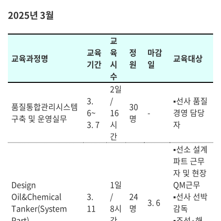
2025
년 3월
교
교육
육
정
마감
교육과정명
교육대상
기간
시
원
일
수
2일
3.
/
▪
선사 품질
품질통합관리시스템
30
6~
16
-
경영 담당
구축 및 운영실무
명
3. 7
시
자
간
▪
선소 설계
파트 근무
자 및 현장
Design
1일
QM근무
Oil&Chemical
3.
/
24
▪
선사 선박
3. 6
Tanker(System
11
8
시
명
감독
Part)
간
▪
조선·해