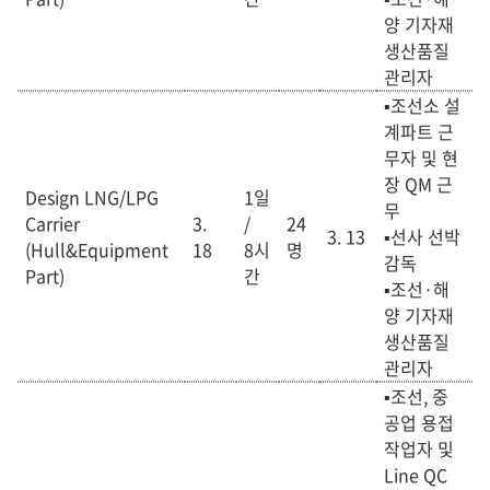
양 기자재
생산품질
관리자
▪
조선소 설
계파트 근
무자 및 현
장 QM 근
Design LNG/LPG
1일
무
Carrier
3.
/
24
3. 13
▪선사 선박
(Hull&Equipment
18
8
시
명
감독
Part)
간
▪
조선·해
양 기자재
생산품질
관리자
▪조선, 중
공업 용접
작업자 및
Line QC