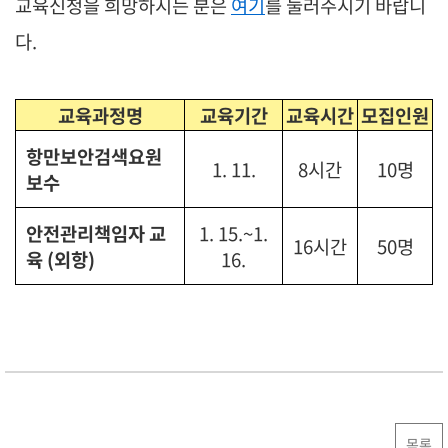
교육신청을 희망하시는 분은
여기
를 눌러주시기 바랍니
다.
교육과정명
교육기간
교육시간
모집인원
항만보안검색요원
1. 11.
8시간
10명
보수
안전관리책임자 교
1. 15.~1.
16시간
50명
육 (외항)
16.
목록