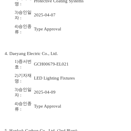
Protective Coating Systems
명 :
3)승인일
2025-04-07
자 :
4)승인종
Type Approval
류 :
4. Daeyang Electric Co., Ltd.
1)증서번
GCH00679-EL021
호 :
2)기자재
LED Lighting Fixtures
명 :
3)승인일
2025-04-09
자 :
4)승인종
Type Approval
류 :
5. Hankuk Carbon Co., Ltd. (2nd Plant)