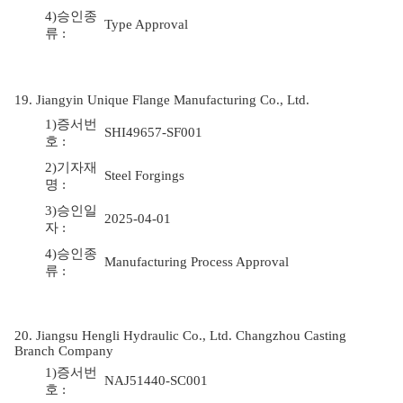
4)승인종
Type Approval
류 :
19. Jiangyin Unique Flange Manufacturing Co., Ltd.
1)증서번
SHI49657-SF001
호 :
2)기자재
Steel Forgings
명 :
3)승인일
2025-04-01
자 :
4)승인종
Manufacturing Process Approval
류 :
20. Jiangsu Hengli Hydraulic Co., Ltd. Changzhou Casting
Branch Company
1)증서번
NAJ51440-SC001
호 :