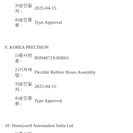
3)승인일
2025-04-15
자 :
4)승인종
Type Approval
류 :
9. KOREA PRECISION
1)증서번
BSN48719-HS001
호 :
2)기자재
Flexible Rubber Hoses Assembly
명 :
3)승인일
2025-04-15
자 :
4)승인종
Type Approval
류 :
10. Honeywell Automation India Ltd.