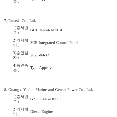
류 :
7. Panasia Co., Ltd.
1)증서번
GCH04454-AC014
호 :
2)기자재
SCR Integrated Control Panel
명 :
3)승인일
2025-04-14
자 :
4)승인종
Type Approval
류 :
8. Guangxi Yuchai Marine and Genset Power Co., Ltd.
1)증서번
GZU50443-DE003
호 :
2)기자재
Diesel Engine
명 :