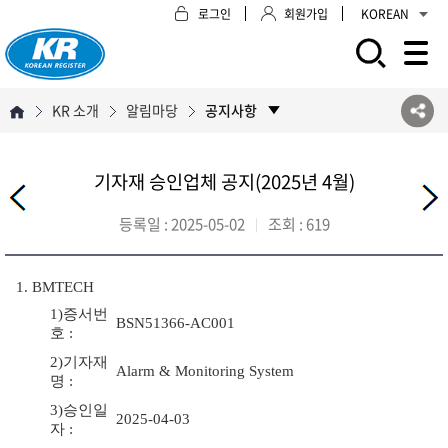
로그인
회원가입
KOREAN
모바일 주 메뉴 열기
KR 소개
알림마당
공지사항
기자재 승인업체 공지(2025년 4월)
등록일 :
2025-05-02
조회 :
619
1. BMTECH
1)증서번
BSN51366-AC001
호 :
2)기자재
Alarm & Monitoring System
명 :
3)승인일
2025-04-03
자 :