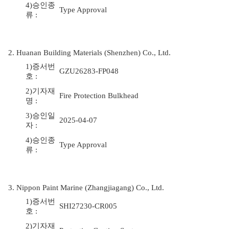
4)승인종
Type Approval
류 :
2. Huanan Building Materials (Shenzhen) Co., Ltd.
1)증서번
GZU26283-FP048
호 :
2)기자재
Fire Protection Bulkhead
명 :
3)승인일
2025-04-07
자 :
4)승인종
Type Approval
류 :
3. Nippon Paint Marine (Zhangjiagang) Co., Ltd.
1)증서번
SHI27230-CR005
호 :
2)기자재