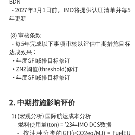
BDN
-
2027年3月1日前，IMO将提供认证清单并每5
年更新
(8) 审核条款
-
每5年完成以下事项审核以评估中期措施目标
达成效果：
• 年度GFI减排目标修订
•
ZNZ阈值(threshold)修订
•
年度GFI减排目标修订
2. 中期措施影响评价
1) (宏观分析) 国际航运成本分析
-
燃料使用量(ton) = ’23年IMO DCS数据
-
按油种分类的GFI(gCO2eq/MJ) = FuelEU