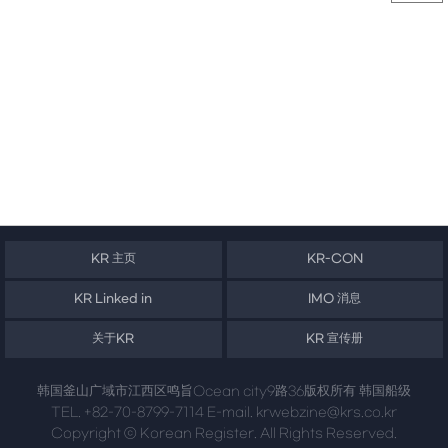
KR 主页
KR-CON
KR Linked in
IMO 消息
关于KR
KR 宣传册
韩国釜山广域市江西区鸣旨Ocean city9路36版权所有 韩国船级
TEL. +82-70-8799-7114 E-mail. krwebzine@krs.co.kr
Copyright ⓒ Korean Register. All Rights Reserved.