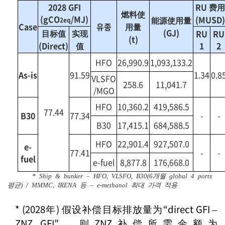
2028 GFI
RU 费用
燃料使
(gCO
/MJ)
(MUSD)
能源使用量
2eq
Case
유종
用量
(GJ)
目标值
实现
RU
RU
(t)
(Direct)
值
1
2
HFO
26,990.9
1,093,133.2
As-is
91.59
1.34
0.8
VLSFO
258.6
11,041.7
/MGO
HFO
10,360.2
419,586.5
77.44
B30
77.34
-
-
B30
17,415.1
684,588.5
HFO
22,901.4
927,507.0
e-
77.41
-
-
fuel
e-fuel
8,877.8
176,668.0
* Ship & bunker – HFO, VLSFO, B30(6개월 global 4 ports
평균) / MMMC, IRENA 등 – e-methanol 최대 가격 적용
*
(2028年) 假设补偿目标排放量为“direct GFI –
ZNZ GFI”，则ZNZ补偿所需金额为