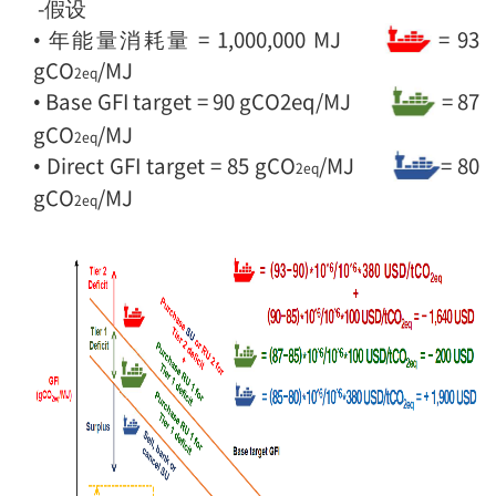
-假设
• 年能量消耗量 = 1,000,000 MJ
= 93
gCO
/MJ
2eq
•
Base GFI target = 90 gCO2eq/MJ
= 87
gCO
/MJ
2eq
• Direct GFI target = 85 gCO
/MJ
= 80
2eq
gCO
/MJ
2eq