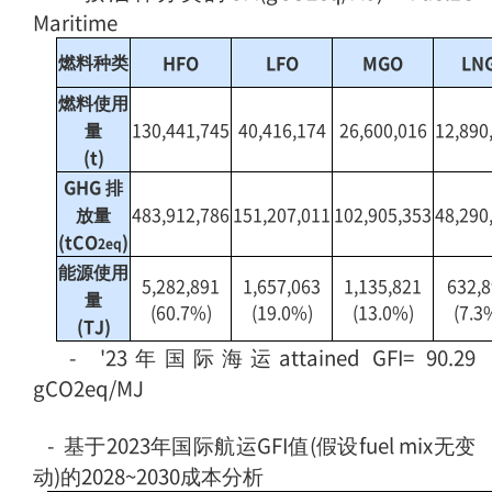
Maritime
燃料种类
HFO
LFO
MGO
LN
燃料使用
量
130,441,745
40,416,174
26,600,016
12,890
(t)
GHG 排
放量
483,912,786
151,207,011
102,905,353
48,290
(tCO
)
2eq
能源使用
5,282,891
1,657,063
1,135,821
632,
量
(60.7%)
(19.0%)
(13.0%)
(7.3
(TJ)
-
'23年国际海运attained GFI= 90.29
gCO2eq/MJ
-
基于2023年国际航运GFI值(假设fuel mix无变
动)的2028~2030成本分析