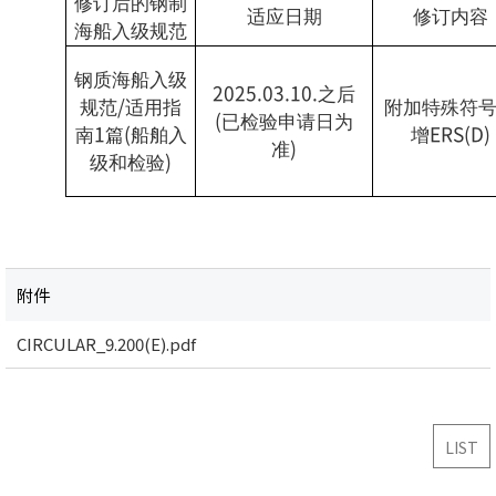
修订后的钢制
适应日期
修订内容
海船入级规范
钢质海船入级
2025.03.10.之后
规范/适用指
附加特殊符
(已检验申请日为
南1篇(船舶入
增ERS(D)
准)
级和检验)
附件
CIRCULAR_9.200(E).pdf
LIST