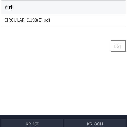
附件
CIRCULAR_9.198(E).pdf
LIST
KR 主页
KR-CON